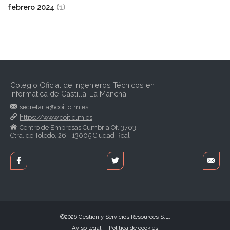
febrero 2024
(1)
Colegio Oficial de Ingenieros Técnicos en
Informática de Castilla-La Mancha
secretaria@coiticlm.es
https://www.coiticlm.es
Centro de Empresas Cumbria Of. 3703
Ctra. de Toledo, 26 - 13005 Ciudad Real
©2026
Gestión y Servicios Resources S.L.
Aviso legal
|
Política de cookies